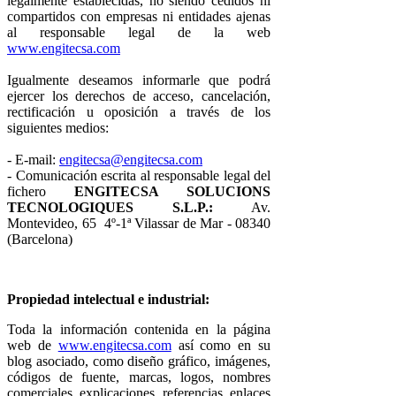
legalmente establecidas, no siendo cedidos ni
compartidos con empresas ni entidades ajenas
al responsable legal de la web
www.engitecsa.com
Igualmente deseamos informarle que podrá
ejercer los derechos de acceso, cancelación,
rectificación u oposición a través de los
siguientes medios:
- E-mail:
engitecsa@engitecsa.com
- Comunicación escrita al responsable legal del
fichero
ENGITECSA SOLUCIONS
TECNOLOGIQUES S.L.P.:
Av.
Montevideo, 65 4º-1ª Vilassar de Mar - 08340
(Barcelona)
Propiedad intelectual e industrial:
Toda la información contenida en la página
web de
www.engitecsa.com
así como en su
blog asociado, como diseño gráfico, imágenes,
códigos de fuente, marcas, logos, nombres
comerciales, explicaciones, referencias, enlaces