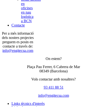
en
oficines
en nau
logística
a BCN
Contacte
Per a més informació
dels nostres projectes
preguem es posin en
contacte a través de:
info@engitecsa.com
On estem?
Plaça Pau Ferrer, 6 Cabrera de Mar
08349
(Barcelona)
Vols contactar amb nosaltres?
93 411 88 51
info@engitecsa.com
Links tècnics d'interès