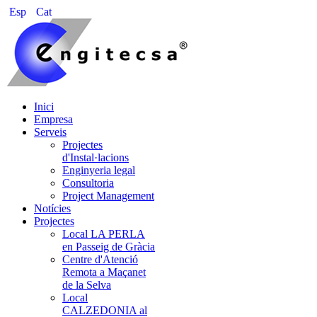
Esp
Cat
Inici
Empresa
Serveis
Projectes
d'Instal·lacions
Enginyeria legal
Consultoria
Project Management
Notícies
Projectes
Local LA PERLA
en Passeig de Gràcia
Centre d'Atenció
Remota a Maçanet
de la Selva
Local
CALZEDONIA al