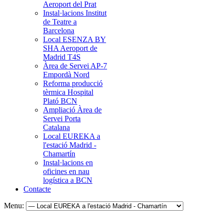
Aeroport del Prat
Instal·lacions Institut
de Teatre a
Barcelona
Local ESENZA BY
SHA Aeroport de
Madrid T4S
Àrea de Servei AP-7
Empordà Nord
Reforma producció
tèrmica Hospital
Plató BCN
Ampliació Àrea de
Servei Porta
Catalana
Local EUREKA a
l'estació Madrid -
Chamartín
Instal·lacions en
oficines en nau
logística a BCN
Contacte
Menu: