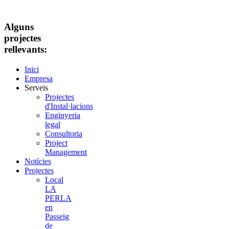
Alguns
projectes
rellevants:
Inici
Empresa
Serveis
Projectes
d'Instal·lacions
Enginyeria
legal
Consultoria
Project
Management
Notícies
Projectes
Local
LA
PERLA
en
Passeig
de