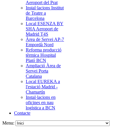
Aeroport del Prat
Instal·lacions Institut
de Teatre a
Barcelona
Local ESENZA BY
SHA Aeroport de
Madrid T4S
Àrea de Servei AP-7
Empordà Nord
Reforma producció
tèrmica Hospital
Plató BCN
Ampliació Àrea de
Servei Porta
Catalana
Local EUREKA a
l'estació Madrid -
Chamartín
Instal·lacions en
oficines en nau
logística a BCN
Contacte
Menu: