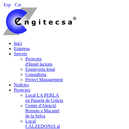
Esp
Cat
Inici
Empresa
Serveis
Projectes
d'Instal·lacions
Enginyeria legal
Consultoria
Project Management
Notícies
Projectes
Local LA PERLA
en Passeig de Gràcia
Centre d'Atenció
Remota a Maçanet
de la Selva
Local
CALZEDONIA al