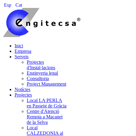
Esp
Cat
Inici
Empresa
Serveis
Projectes
d'Instal·lacions
Enginyeria legal
Consultoria
Project Management
Notícies
Projectes
Local LA PERLA
en Passeig de Gràcia
Centre d'Atenció
Remota a Maçanet
de la Selva
Local
CALZEDONIA al