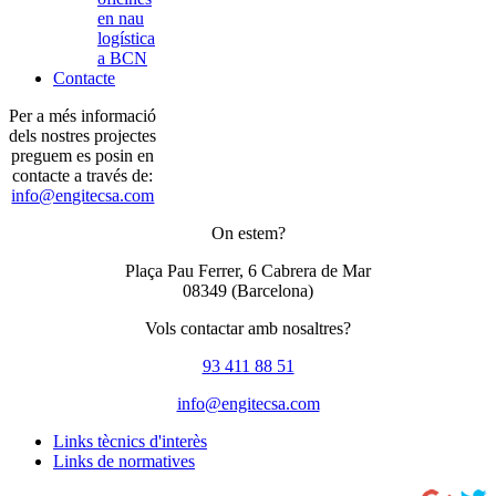
en nau
logística
a BCN
Contacte
Per a més informació
dels nostres projectes
preguem es posin en
contacte a través de:
info@engitecsa.com
On estem?
Plaça Pau Ferrer, 6 Cabrera de Mar
08349
(Barcelona)
Vols contactar amb nosaltres?
93 411 88 51
info@engitecsa.com
Links tècnics d'interès
Links de normatives