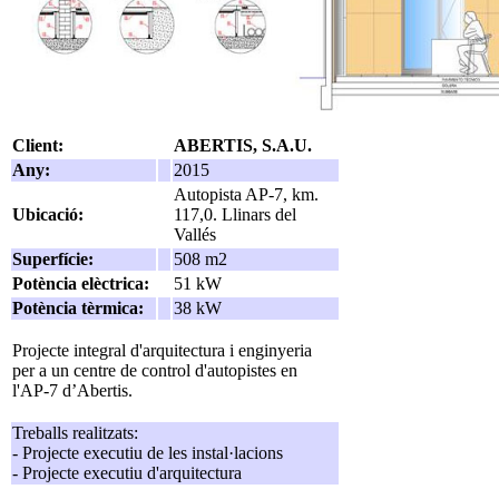
Client:
ABERTIS, S.A.U.
Any:
2015
Autopista AP-7, km.
Ubicació:
117,0. Llinars del
Vallés
Superfície:
508 m2
Potència elèctrica:
51 kW
Potència tèrmica:
38 kW
Projecte integral d'arquitectura i enginyeria
per a un centre de control d'autopistes en
l'AP-7 d’Abertis.
Treballs realitzats:
- Projecte executiu de les instal·lacions
- Projecte executiu d'arquitectura