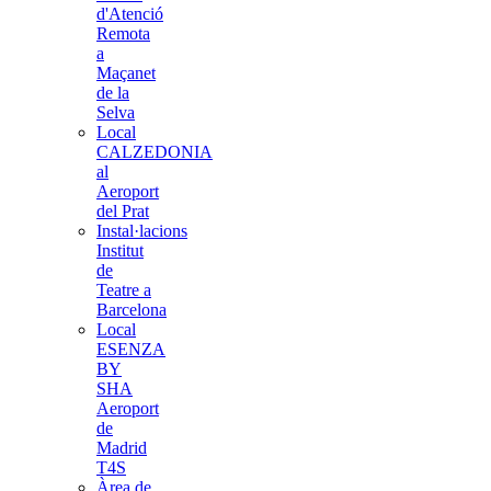
d'Atenció
Remota
a
Maçanet
de la
Selva
Local
CALZEDONIA
al
Aeroport
del Prat
Instal·lacions
Institut
de
Teatre a
Barcelona
Local
ESENZA
BY
SHA
Aeroport
de
Madrid
T4S
Àrea de