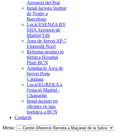
Aeroport del Prat
Instal·lacions Institut
de Teatre a
Barcelona
Local ESENZA BY
SHA Aeroport de
Madrid T4S
Àrea de Servei AP-7
Empordà Nord
Reforma producció
tèrmica Hospital
Plató BCN
Ampliació Àrea de
Servei Porta
Catalana
Local EUREKA a
l'estació Madrid -
Chamartín
Instal·lacions en
oficines en nau
logística a BCN
Contacte
Menu: