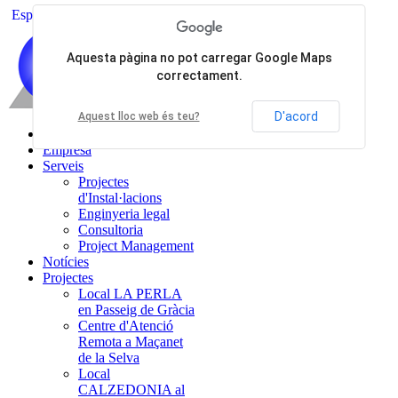
Esp
Cat
Aquesta pàgina no pot carregar Google Maps
correctament.
D'acord
Aquest lloc web és teu?
Inici
Empresa
Serveis
Projectes
d'Instal·lacions
Enginyeria legal
Consultoria
Project Management
Notícies
Projectes
Local LA PERLA
en Passeig de Gràcia
Centre d'Atenció
Remota a Maçanet
de la Selva
Local
CALZEDONIA al