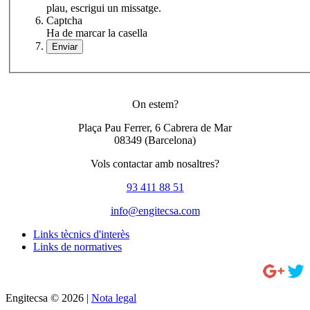
plau, escrigui un missatge.
Captcha
Ha de marcar la casella
On estem?
Plaça Pau Ferrer, 6 Cabrera de Mar
08349
(Barcelona)
Vols contactar amb nosaltres?
93 411 88 51
info@engitecsa.com
Links tècnics d'interès
Links de normatives
Engitecsa © 2026 |
Nota legal