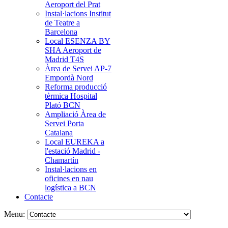
Aeroport del Prat
Instal·lacions Institut
de Teatre a
Barcelona
Local ESENZA BY
SHA Aeroport de
Madrid T4S
Àrea de Servei AP-7
Empordà Nord
Reforma producció
tèrmica Hospital
Plató BCN
Ampliació Àrea de
Servei Porta
Catalana
Local EUREKA a
l'estació Madrid -
Chamartín
Instal·lacions en
oficines en nau
logística a BCN
Contacte
Menu: