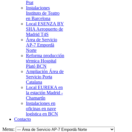
Prat
Instalaciones
Instituto de Teatro
en Barcelona
Local ESENZA BY
SHA Aeropuerto de
Madrid T4S
Área de Servicio
AP-7 Empordà
Norte
Reforma producción
térmica Hospital
Plató BCN
Ampliación Área de
Servicio Porta
Catalana
Local EUREKA en
la estación Madrid -
Chamartín
Instalaciones en
oficinas en nave
logística en BCN
Contacto
Menu: