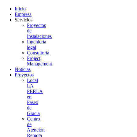
Inicio
Empresa
Servicios
Proyectos
de
Instalaciones
Ingeniería
legal
Consultoría
Project
Management
Noticias
Proyectos
Local
LA
PERLA
en
Paseo
de
Gracia
Centro
de
Atención
Remota