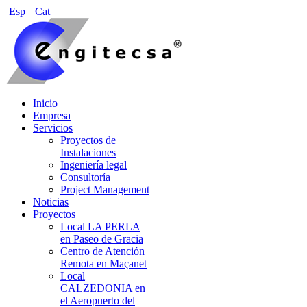
Esp
Cat
Inicio
Empresa
Servicios
Proyectos de
Instalaciones
Ingeniería legal
Consultoría
Project Management
Noticias
Proyectos
Local LA PERLA
en Paseo de Gracia
Centro de Atención
Remota en Maçanet
Local
CALZEDONIA en
el Aeropuerto del