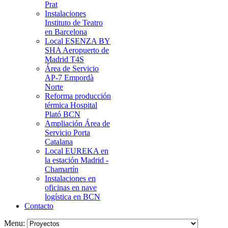
Prat
Instalaciones
Instituto de Teatro
en Barcelona
Local ESENZA BY
SHA Aeropuerto de
Madrid T4S
Área de Servicio
AP-7 Empordà
Norte
Reforma producción
térmica Hospital
Plató BCN
Ampliación Área de
Servicio Porta
Catalana
Local EUREKA en
la estación Madrid -
Chamartín
Instalaciones en
oficinas en nave
logística en BCN
Contacto
Menu: