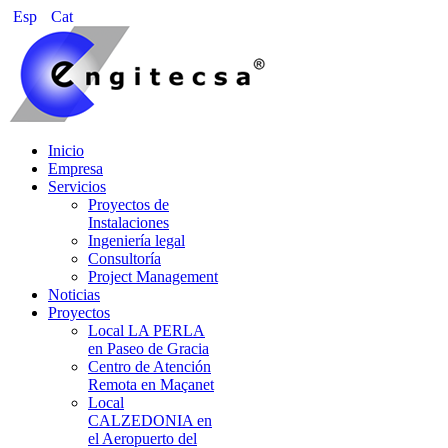
Esp
Cat
Inicio
Empresa
Servicios
Proyectos de
Instalaciones
Ingeniería legal
Consultoría
Project Management
Noticias
Proyectos
Local LA PERLA
en Paseo de Gracia
Centro de Atención
Remota en Maçanet
Local
CALZEDONIA en
el Aeropuerto del