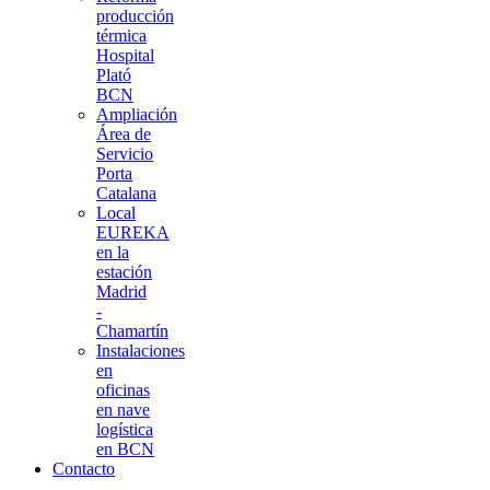
producción
térmica
Hospital
Plató
BCN
Ampliación
Área de
Servicio
Porta
Catalana
Local
EUREKA
en la
estación
Madrid
-
Chamartín
Instalaciones
en
oficinas
en nave
logística
en BCN
Contacto