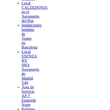
Local
CALZEDONIA
en el
Aeropuerto
del Prat
Instalaciones
Instituto
de
Teatro
en
Barcelona
Local
ESENZA
BY
SHA
Aeropuerto
de
Madrid
T4S
Área de
Servicio
AP-7
Empordà
Norte
Reforma