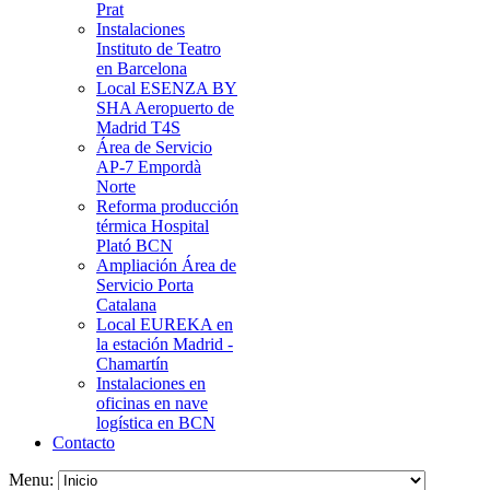
Prat
Instalaciones
Instituto de Teatro
en Barcelona
Local ESENZA BY
SHA Aeropuerto de
Madrid T4S
Área de Servicio
AP-7 Empordà
Norte
Reforma producción
térmica Hospital
Plató BCN
Ampliación Área de
Servicio Porta
Catalana
Local EUREKA en
la estación Madrid -
Chamartín
Instalaciones en
oficinas en nave
logística en BCN
Contacto
Menu: