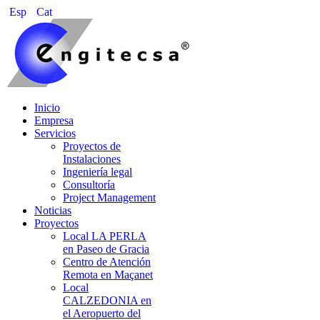
Esp
Cat
Inicio
Empresa
Servicios
Proyectos de
Instalaciones
Ingeniería legal
Consultoría
Project Management
Noticias
Proyectos
Local LA PERLA
en Paseo de Gracia
Centro de Atención
Remota en Maçanet
Local
CALZEDONIA en
el Aeropuerto del