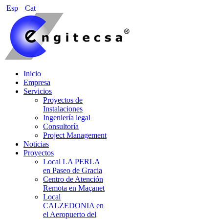
Esp
Cat
Inicio
Empresa
Servicios
Proyectos de
Instalaciones
Ingeniería legal
Consultoría
Project Management
Noticias
Proyectos
Local LA PERLA
en Paseo de Gracia
Centro de Atención
Remota en Maçanet
Local
CALZEDONIA en
el Aeropuerto del