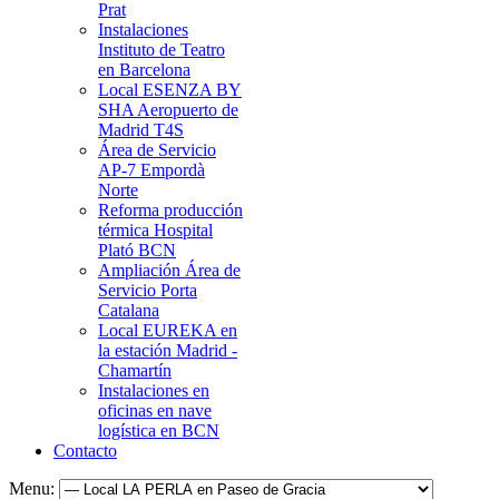
Prat
Instalaciones
Instituto de Teatro
en Barcelona
Local ESENZA BY
SHA Aeropuerto de
Madrid T4S
Área de Servicio
AP-7 Empordà
Norte
Reforma producción
térmica Hospital
Plató BCN
Ampliación Área de
Servicio Porta
Catalana
Local EUREKA en
la estación Madrid -
Chamartín
Instalaciones en
oficinas en nave
logística en BCN
Contacto
Menu: