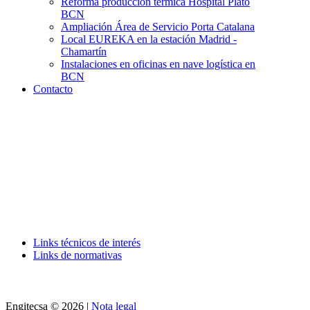
Reforma producción térmica Hospital Plató
BCN
Ampliación Área de Servicio Porta Catalana
Local EUREKA en la estación Madrid -
Chamartín
Instalaciones en oficinas en nave logística en
BCN
Contacto
Links técnicos de interés
Links de normativas
Engitecsa © 2026 |
Nota legal